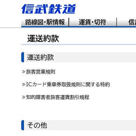
路線図･駅情報
運賃･切符
信
運送約款
運送約款
≫旅客営業規則
≫
IC
カード乗車券取扱規則に関する特約
≫知的障害者旅客運賃割引規程
その他