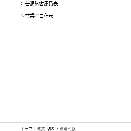
≫普通旅客運賃表
≫営業キロ程表
›
›
トップ
運賃･切符
運送約款