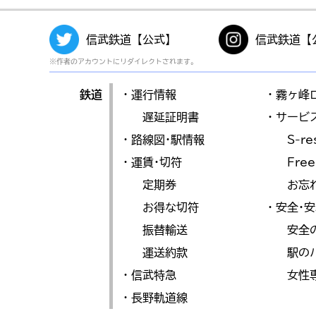
信武鉄道【公式】
信武鉄道【
※作者のアカウントにリダイレクトされます。
鉄道
・運行情報
・霧ヶ峰
遅延証明書
・サービ
・路線図･駅情報
S-re
・運賃･切符
Free
定期券
お忘
お得な切符
・安全･
振替輸送
安全
運送約款
駅の
・信武特急
女性
・長野軌道線