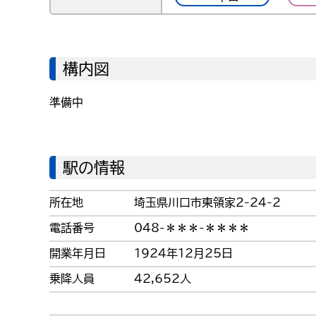
構内図
準備中
駅の情報
所在地
埼玉県川口市東領家
2-24-2
電話番号
048-＊＊＊-＊＊＊＊
開業年月日
1924
年
12
月
25
日
乗降人員
42,652
人