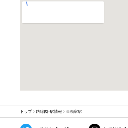
›
›
トップ
路線図･駅情報
東領家駅