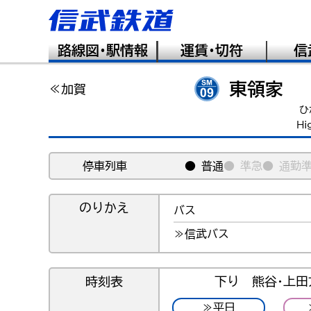
路線図･駅情報
運賃･切符
信
東領家
≪加賀
ひ
Hi
停車列車
● 普通
● 準急
● 通勤
のりかえ
バス
≫信武バス
時刻表
下り 熊谷･上田
≫平日