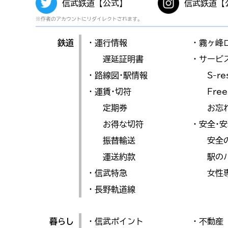
信武鉄道【公式】
信武鉄道【
※作者のアカウントにリダイレクトされます。
鉄道
・運行情報
・霧ヶ峰
遅延証明書
・サービ
・路線図･駅情報
S-re
・運賃･切符
Free
定期券
お忘
お得な切符
・安全･
振替輸送
安全
運送約款
駅の
・信武特急
女性
・長野軌道線
暮らし
・信武ポイント
・不動産